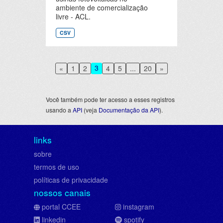
ambiente de comercialização
livre - ACL.
CSV
3
«
1
2
4
5
...
20
»
Você também pode ter acesso a esses registros
usando a
API
(veja
Documentação da API
).
links
sobre
termos de uso
políticas de privacidade
nossos canais
portal CCEE
instagram
linkedin
spotify