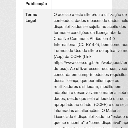
Publicação
Termo
O acesso a este site e/ou a utilização de
Legal
conteúdos, dados e bases de dados nel
disponibilizados se sujeita ao aceite dos
termos e condições da licença aberta
Creative Commons Attribution 4.0
International (CC-BY-4.0), bem como ao
Termos de Uso do site e do aplicativo mo
(App) da CCEE (Link -
https://www.ccee.org.br/en/web/guest/te
de-uso). Ao utilizar esses recursos, você
concorda em cumprir todos os requisitos
dessa licença, que permitem que os
reutilizadores distribuam, modifiquem,
adaptem e desenvolvam o material sobr
dados, desde que seja atribuído o crédit
apropriado ao criador (CCEE) e que sej
informadas as alterações. O Material
Licenciado é disponibilizado no "estado 
que se encontra" e "como disponível" a