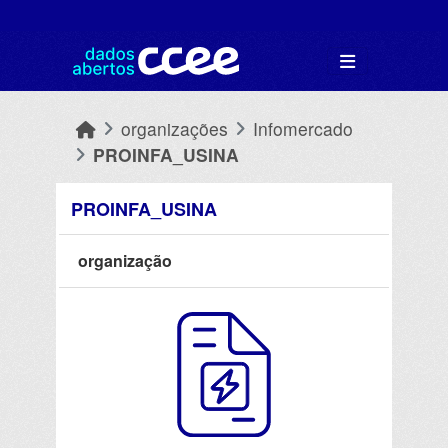
Skip to main content
organizações
Infomercado
PROINFA_USINA
PROINFA_USINA
organização