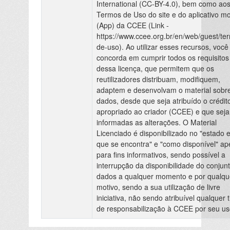
International (CC-BY-4.0), bem como ao
Termos de Uso do site e do aplicativo mo
(App) da CCEE (Link -
https://www.ccee.org.br/en/web/guest/te
de-uso). Ao utilizar esses recursos, você
concorda em cumprir todos os requisitos
dessa licença, que permitem que os
reutilizadores distribuam, modifiquem,
adaptem e desenvolvam o material sobr
dados, desde que seja atribuído o crédit
apropriado ao criador (CCEE) e que sej
informadas as alterações. O Material
Licenciado é disponibilizado no "estado 
que se encontra" e "como disponível" a
para fins informativos, sendo possível a
interrupção da disponibilidade do conjun
dados a qualquer momento e por qualqu
motivo, sendo a sua utilização de livre
iniciativa, não sendo atribuível qualquer t
de responsabilização à CCEE por seu us