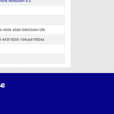
ons Attribution 4.0
b-4506-a5dd-0db03c6e12fb
4-443f-9205-1d4cad10824a