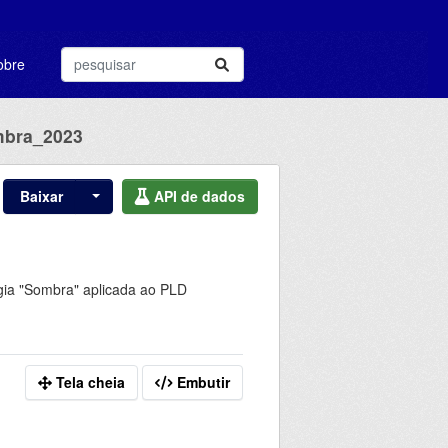
obre
mbra_2023
Baixar
API de dados
gia "Sombra" aplicada ao PLD
Tela cheia
Embutir