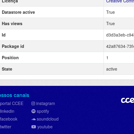
Licença
Creative Comm
Datastore active
True
Has views
True
Id
d3d3a3eb-c94
Package id
42a87634-73f
Position
1
State
active
ossos canais
portal CCEE
instagram
linkedin
spotify
facebook
soundcloud
twitter
youtube