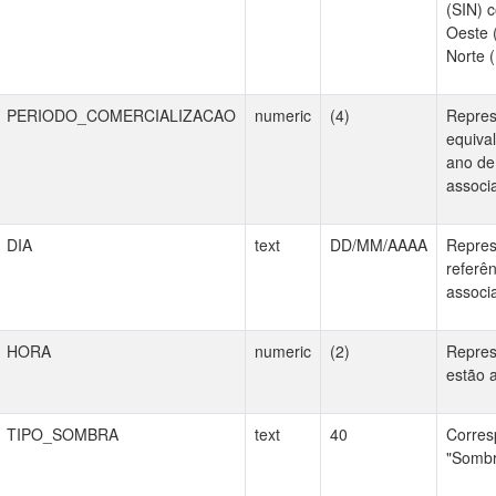
(SIN) 
Oeste 
Norte (
PERIODO_COMERCIALIZACAO
numeric
(4)
Repres
equiva
ano de
associ
DIA
text
DD/MM/AAAA
Repres
referê
associ
HORA
numeric
(2)
Repres
estão 
TIPO_SOMBRA
text
40
Corres
"Sombr