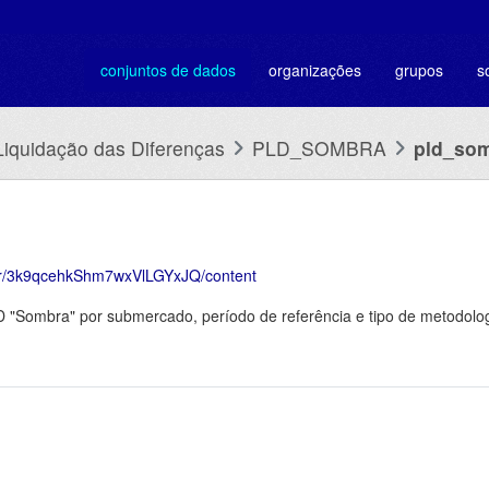
conjuntos de dados
organizações
grupos
s
Liquidação das Diferenças
PLD_SOMBRA
pld_so
.br/3k9qcehkShm7wxVlLGYxJQ/content
D "Sombra" por submercado, período de referência e tipo de metodolo