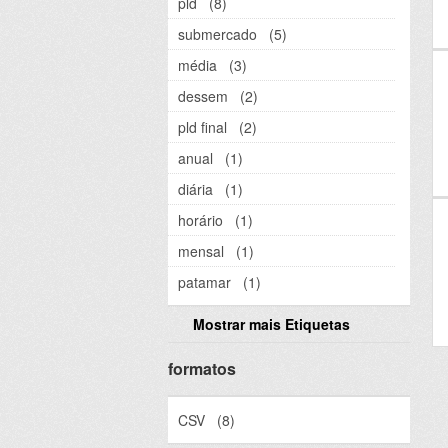
pld
(8)
submercado
(5)
média
(3)
dessem
(2)
pld final
(2)
anual
(1)
diária
(1)
horário
(1)
mensal
(1)
patamar
(1)
Mostrar mais Etiquetas
formatos
CSV
(8)