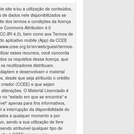
e site e/ou a utilização de conteúdos,
 de dados nele disponibilizados se
ite dos termos e condições da licença
ve Commons Attribution 4.0
 (CC-BY-4.0), bem como aos Termos de
 do aplicativo mobile (App) da CCEE
://www.ccee.org.br/en/web/guest/termos-
tilizar esses recursos, você concorda
dos os requisitos dessa licença, que
os reutilizadores distribuam,
adaptem e desenvolvam o material
s, desde que seja atribuído o crédito
 criador (CCEE) e que sejam
 alterações. O Material Licenciado é
do no "estado em que se encontra" e
vel" apenas para fins informativos,
l a interrupção da disponibilidade do
dados a qualquer momento e por
o, sendo a sua utilização de livre
o sendo atribuível qualquer tipo de