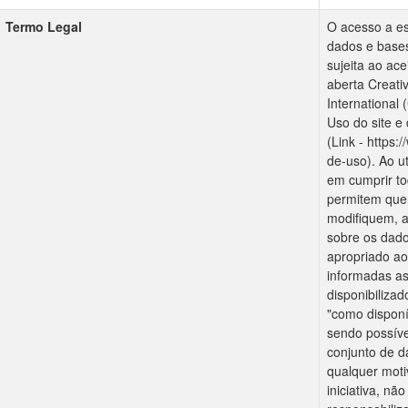
Termo Legal
O acesso a est
dados e bases
sujeita ao ace
aberta Creati
International
Uso do site e
(Link - https
de-uso). Ao u
em cumprir to
permitem que 
modifiquem, 
sobre os dado
apropriado ao
informadas as
disponibiliza
"como disponí
sendo possíve
conjunto de 
qualquer motiv
iniciativa, nã