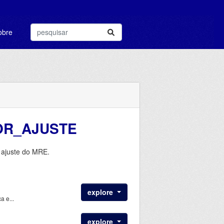
obre
OR_AJUSTE
 ajuste do MRE.
explore
 e...
explore