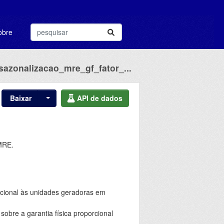
obre
sazonalizacao_mre_gf_fator_...
Baixar
API de dados
 MRE.
rcional às unidades geradoras em
sobre a garantia física proporcional