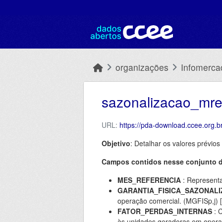
Skip to main content
organizações
Infomerca
sazonalizacao_mre
URL:
https://pda-download.ccee.or
Objetivo
: Detalhar os valores prévio
Campos contidos nesse conjunto 
MES_REFERENCIA
: Representa
GARANTIA_FISICA_SAZONAL
operação comercial. (MGFISp,j
FATOR_PERDAS_INTERNAS
: C
às unidades geradoras em opera