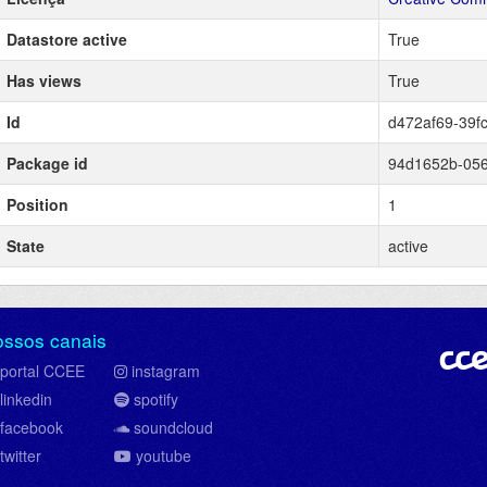
Datastore active
True
Has views
True
Id
d472af69-39f
Package id
94d1652b-056
Position
1
State
active
ossos canais
portal CCEE
instagram
linkedin
spotify
facebook
soundcloud
twitter
youtube