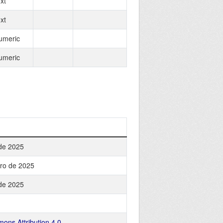
xt
xt
umeric
umeric
 de 2025
ro de 2025
 de 2025
ons Attribution 4.0