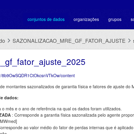
conjuntos de dados
organizações
grupos
s
do
SAZONALIZACAO_MRE_GF_FATOR_AJUSTE
_gf_fator_ajuste_2025
g.br/8b9OwSQDR1CtOkcsnVTkOw/content
s de montantes sazonalizados de garantia física e fatores de ajuste do
de dados:
 o mês e o ano de referência na qual os dados foram utilizados.
IZADA
: Corresponde a garantia física sazonalizada pelo agente propo
) [MWmed]
orresponde ao valor médio do fator de perdas internas que é aplicado 
ção.