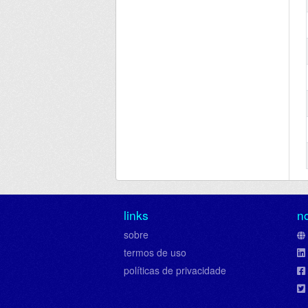
links
n
sobre
termos de uso
políticas de privacidade