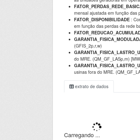
FATOR_PERDAS_REDE_BASIC
mensal ajustada em função das p
FATOR_DISPONIBILIDADE
: Cor
em função das perdas da rede bá
FATOR_REDUCAO_ACUMULA
GARANTIA_FISICA_MODULAD
(GFIS_2p,r,w)
GARANTIA_FISICA_LASTRO_
do MRE. (QM_GF_LASp,m) [MW
GARANTIA_FISICA_LASTRO_
usinas fora do MRE. (QM_GF_
extrato de dados