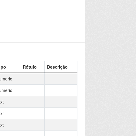
ipo
Rótulo
Descrição
umeric
umeric
xt
xt
xt