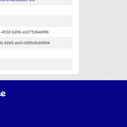
c-4532-b286-e22753646f86
b-42e5-accf-c065c5c24594