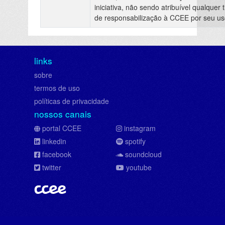
iniciativa, não sendo atribuível qualquer t
de responsabilização à CCEE por seu us
links
sobre
termos de uso
políticas de privacidade
nossos canais
portal CCEE
instagram
linkedin
spotify
facebook
soundcloud
twitter
youtube