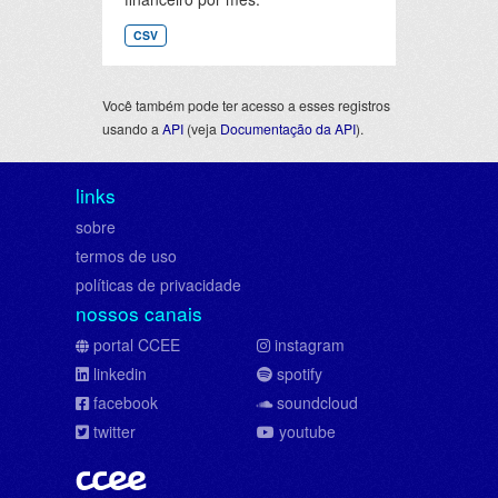
CSV
Você também pode ter acesso a esses registros
usando a
API
(veja
Documentação da API
).
links
sobre
termos de uso
políticas de privacidade
nossos canais
portal CCEE
instagram
linkedin
spotify
facebook
soundcloud
twitter
youtube