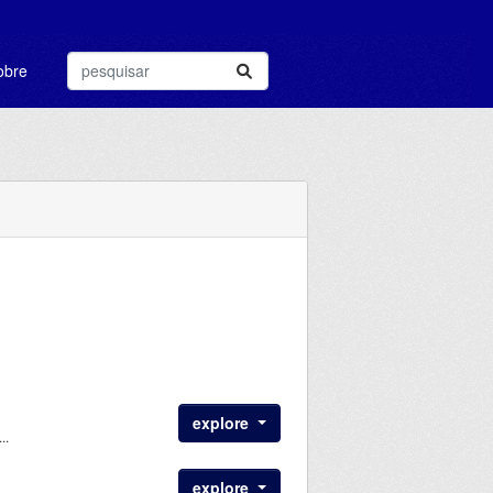
obre
explore
..
explore