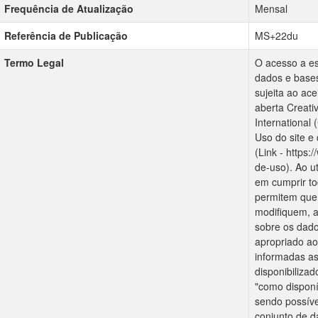
Frequência de Atualização
Mensal
Referência de Publicação
MS+22du
Termo Legal
O acesso a est
dados e bases
sujeita ao ace
aberta Creati
International
Uso do site e
(Link - https
de-uso). Ao u
em cumprir to
permitem que 
modifiquem, 
sobre os dado
apropriado ao
informadas as
disponibiliza
"como disponí
sendo possíve
conjunto de 