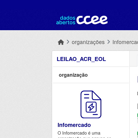
Skip to main content
organizações
Infomerca
LEILAO_ACR_EOL
organização
Infomercado
O Infomercado é uma