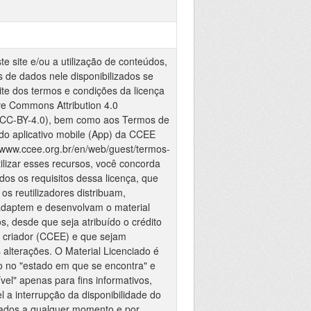
e site e/ou a utilização de conteúdos,
 de dados nele disponibilizados se
ite dos termos e condições da licença
ve Commons Attribution 4.0
 (CC-BY-4.0), bem como aos Termos de
 do aplicativo mobile (App) da CCEE
://www.ccee.org.br/en/web/guest/termos-
tilizar esses recursos, você concorda
dos os requisitos dessa licença, que
os reutilizadores distribuam,
adaptem e desenvolvam o material
s, desde que seja atribuído o crédito
 criador (CCEE) e que sejam
 alterações. O Material Licenciado é
do no "estado em que se encontra" e
vel" apenas para fins informativos,
l a interrupção da disponibilidade do
dados a qualquer momento e por