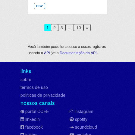
CSV
1
2
3
...
10
»
Você também pode ter acesso a esses registros
usando a
API
(veja
Documentação da API
).
links
sobre
termos de uso
políticas de privacidade
nossos canais
portal CCEE
instagram
linkedin
spotify
facebook
soundcloud
twitter
youtube