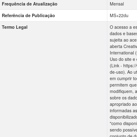
Frequência de Atualização
Mensal
Referência de Publicação
MS+22du
Termo Legal
O acesso a est
dados e bases
sujeita ao ace
aberta Creati
International
Uso do site e
(Link - https
de-uso). Ao u
em cumprir to
permitem que 
modifiquem, 
sobre os dado
apropriado ao
informadas as
disponibiliza
"como disponí
sendo possíve
conjunto de 