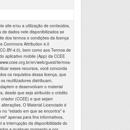
e site e/ou a utilização de conteúdos,
 de dados nele disponibilizados se
ite dos termos e condições da licença
ve Commons Attribution 4.0
 (CC-BY-4.0), bem como aos Termos de
 do aplicativo mobile (App) da CCEE
://www.ccee.org.br/en/web/guest/termos-
tilizar esses recursos, você concorda
dos os requisitos dessa licença, que
os reutilizadores distribuam,
adaptem e desenvolvam o material
s, desde que seja atribuído o crédito
 criador (CCEE) e que sejam
 alterações. O Material Licenciado é
do no "estado em que se encontra" e
vel" apenas para fins informativos,
l a interrupção da disponibilidade do
dados a qualquer momento e por