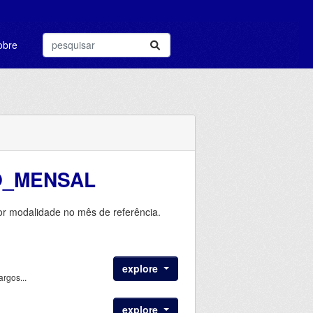
obre
O_MENSAL
r modalidade no mês de referência.
explore
rgos...
explore