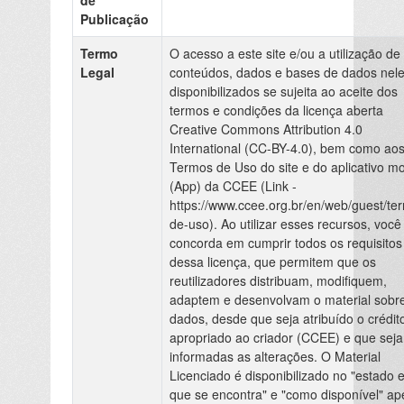
Publicação
Termo
O acesso a este site e/ou a utilização de
Legal
conteúdos, dados e bases de dados nel
disponibilizados se sujeita ao aceite dos
termos e condições da licença aberta
Creative Commons Attribution 4.0
International (CC-BY-4.0), bem como ao
Termos de Uso do site e do aplicativo mo
(App) da CCEE (Link -
https://www.ccee.org.br/en/web/guest/te
de-uso). Ao utilizar esses recursos, você
concorda em cumprir todos os requisitos
dessa licença, que permitem que os
reutilizadores distribuam, modifiquem,
adaptem e desenvolvam o material sobr
dados, desde que seja atribuído o crédit
apropriado ao criador (CCEE) e que sej
informadas as alterações. O Material
Licenciado é disponibilizado no "estado 
que se encontra" e "como disponível" a