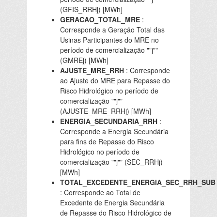
(GFIS_RRHj) [MWh]
GERACAO_TOTAL_MRE
:
Corresponde a Geração Total das
Usinas Participantes do MRE no
período de comercialização ""j""
(GMREj) [MWh]
AJUSTE_MRE_RRH
: Corresponde
ao Ajuste do MRE para Repasse do
Risco Hidrológico no período de
comercialização ""j""
(AJUSTE_MRE_RRHj) [MWh]
ENERGIA_SECUNDARIA_RRH
:
Corresponde a Energia Secundária
para fins de Repasse do Risco
Hidrológico no período de
comercialização ""j"" (SEC_RRHj)
[MWh]
TOTAL_EXCEDENTE_ENERGIA_SEC_RRH_SUB
: Corresponde ao Total de
Excedente de Energia Secundária
de Repasse do Risco Hidrológico de