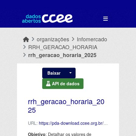
Skip to main content
organizações
Infomercado
RRH_GERACAO_HORARIA
rrh_geracao_horaria_2025
Baixar
API de dados
rrh_geracao_horaria_20
25
URL:
https://pda-download.ccee.org.br/TQjr87EZSiiosMrhGLUl8A/content
Objetivo
: Detalhar os valores de