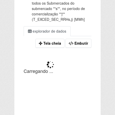
todos os Submercados do
submercado ""s"", no período de
comercialização ""j""
(T_EXCED_SEC_RRHs,j) [MWh]
explorador de dados
Tela cheia
Embutir