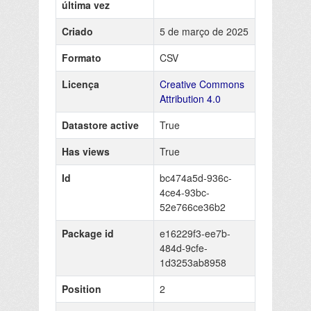
última vez
Criado
5 de março de 2025
Formato
CSV
Licença
Creative Commons
Attribution 4.0
Datastore active
True
Has views
True
Id
bc474a5d-936c-
4ce4-93bc-
52e766ce36b2
Package id
e16229f3-ee7b-
484d-9cfe-
1d3253ab8958
Position
2