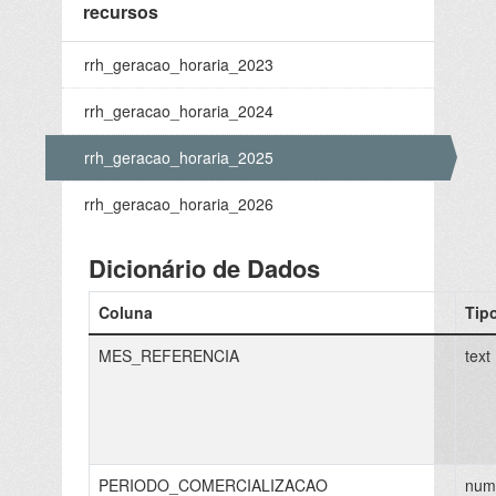
recursos
rrh_geracao_horaria_2023
rrh_geracao_horaria_2024
rrh_geracao_horaria_2025
rrh_geracao_horaria_2026
Dicionário de Dados
Coluna
Tip
MES_REFERENCIA
text
PERIODO_COMERCIALIZACAO
num