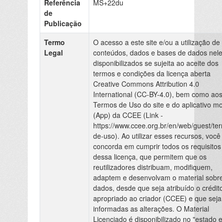
Referência
MS+22du
de
Publicação
Termo
O acesso a este site e/ou a utilização de
Legal
conteúdos, dados e bases de dados nel
disponibilizados se sujeita ao aceite dos
termos e condições da licença aberta
Creative Commons Attribution 4.0
International (CC-BY-4.0), bem como ao
Termos de Uso do site e do aplicativo mo
(App) da CCEE (Link -
https://www.ccee.org.br/en/web/guest/te
de-uso). Ao utilizar esses recursos, você
concorda em cumprir todos os requisitos
dessa licença, que permitem que os
reutilizadores distribuam, modifiquem,
adaptem e desenvolvam o material sobr
dados, desde que seja atribuído o crédit
apropriado ao criador (CCEE) e que sej
informadas as alterações. O Material
Licenciado é disponibilizado no "estado 