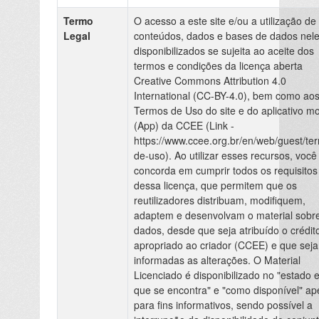
Termo
O acesso a este site e/ou a utilização de
Legal
conteúdos, dados e bases de dados nel
disponibilizados se sujeita ao aceite dos
termos e condições da licença aberta
Creative Commons Attribution 4.0
International (CC-BY-4.0), bem como ao
Termos de Uso do site e do aplicativo mo
(App) da CCEE (Link -
https://www.ccee.org.br/en/web/guest/te
de-uso). Ao utilizar esses recursos, você
concorda em cumprir todos os requisitos
dessa licença, que permitem que os
reutilizadores distribuam, modifiquem,
adaptem e desenvolvam o material sobr
dados, desde que seja atribuído o crédit
apropriado ao criador (CCEE) e que sej
informadas as alterações. O Material
Licenciado é disponibilizado no "estado 
que se encontra" e "como disponível" a
para fins informativos, sendo possível a