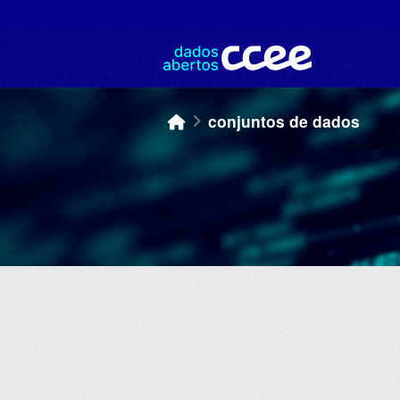
Skip to main content
conjuntos de dados