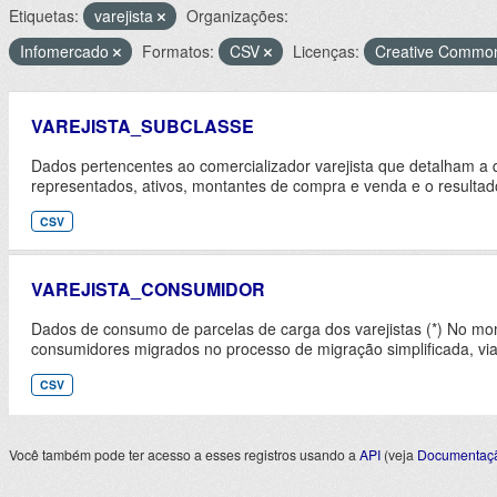
Etiquetas:
varejista
Organizações:
Infomercado
Formatos:
CSV
Licenças:
Creative Commons
VAREJISTA_SUBCLASSE
Dados pertencentes ao comercializador varejista que detalham a 
representados, ativos, montantes de compra e venda e o resultad
CSV
VAREJISTA_CONSUMIDOR
Dados de consumo de parcelas de carga dos varejistas (*) No m
consumidores migrados no processo de migração simplificada, vi
CSV
Você também pode ter acesso a esses registros usando a
API
(veja
Documentaçã