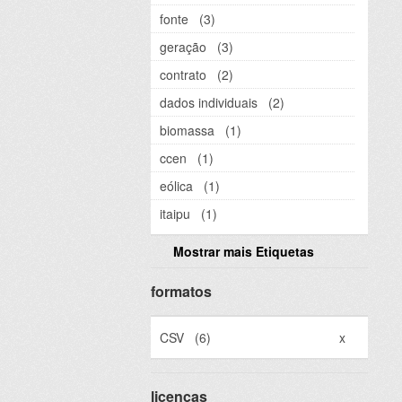
fonte
(3)
geração
(3)
contrato
(2)
dados individuais
(2)
biomassa
(1)
ccen
(1)
eólica
(1)
itaipu
(1)
Mostrar mais Etiquetas
formatos
CSV
(6)
x
licenças