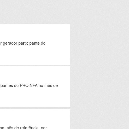
 gerador participante do
icipantes do PROINFA no mês de
o mês de referência, por