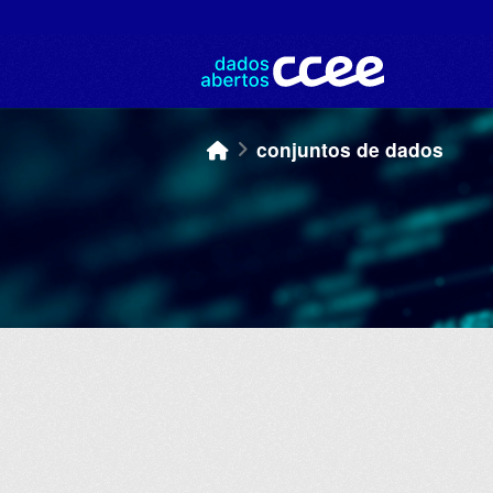
Skip to main content
conjuntos de dados