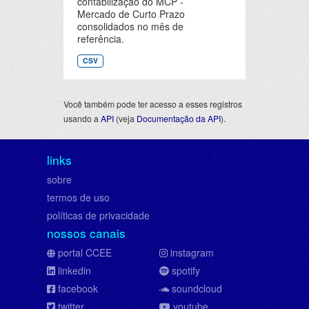
contabilização do MCP -
Mercado de Curto Prazo
consolidados no mês de
referência.
CSV
Você também pode ter acesso a esses registros
usando a
API
(veja
Documentação da API
).
links
sobre
termos de uso
políticas de privacidade
nossos canais
portal CCEE
instagram
linkedin
spotify
facebook
soundcloud
twitter
youtube