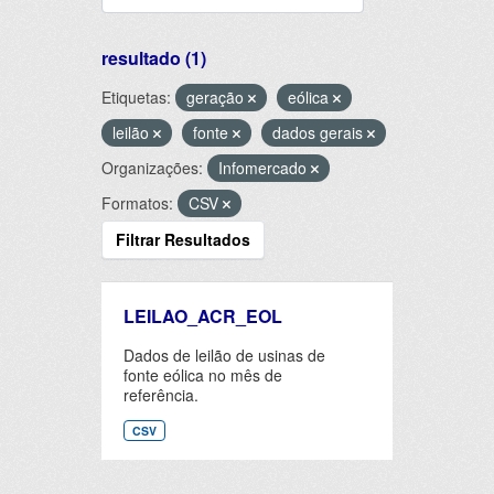
resultado (1)
Etiquetas:
geração
eólica
leilão
fonte
dados gerais
Organizações:
Infomercado
Formatos:
CSV
Filtrar Resultados
LEILAO_ACR_EOL
Dados de leilão de usinas de
fonte eólica no mês de
referência.
CSV