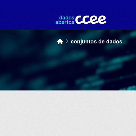
Skip to main content
conjuntos de dados