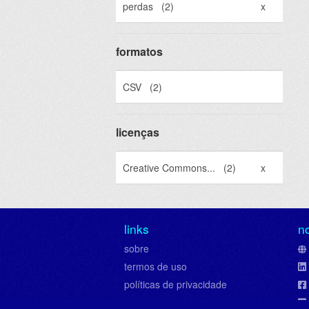
perdas
(2)
x
formatos
CSV
(2)
licenças
Creative Commons...
(2)
x
links
n
sobre
termos de uso
políticas de privacidade