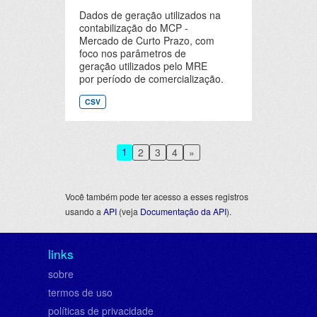
Dados de geração utilizados na
contabilização do MCP -
Mercado de Curto Prazo, com
foco nos parâmetros de
geração utilizados pelo MRE
por período de comercialização.
CSV
1
2
3
4
»
Você também pode ter acesso a esses registros
usando a
API
(veja
Documentação da API
).
links
sobre
termos de uso
políticas de privacidade