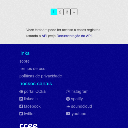
1
2
3
»
Você também pode ter acesso a esses registros
usando a
API
(veja
Documentação da API
).
links
sobre
termos de uso
políticas de privacidade
nossos canais
portal CCEE
instagram
linkedin
spotify
facebook
soundcloud
twitter
youtube