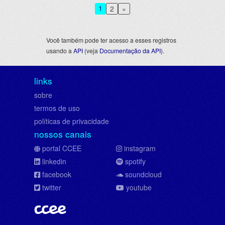
1
2
»
Você também pode ter acesso a esses registros
usando a
API
(veja
Documentação da API
).
links
sobre
termos de uso
políticas de privacidade
nossos canais
portal CCEE
instagram
linkedin
spotify
facebook
soundcloud
twitter
youtube