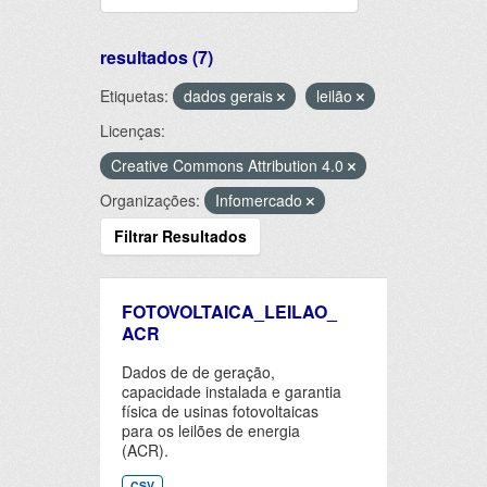
resultados (7)
Etiquetas:
dados gerais
leilão
Licenças:
Creative Commons Attribution 4.0
Organizações:
Infomercado
Filtrar Resultados
FOTOVOLTAICA_LEILAO_
ACR
Dados de de geração,
capacidade instalada e garantia
física de usinas fotovoltaicas
para os leilões de energia
(ACR).
CSV