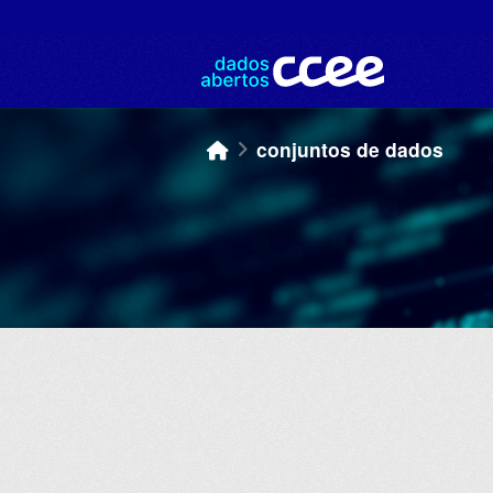
Skip to main content
conjuntos de dados