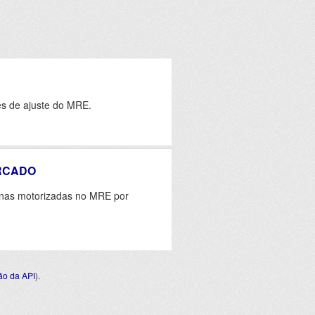
es de ajuste do MRE.
RCADO
sinas motorizadas no MRE por
o da API
).