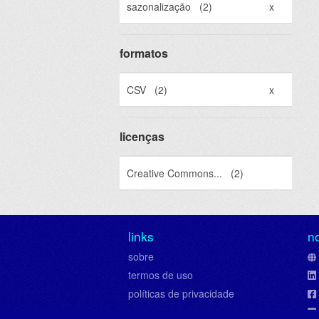
sazonalização
(2)
x
formatos
CSV
(2)
x
licenças
Creative Commons...
(2)
links
n
sobre
termos de uso
políticas de privacidade