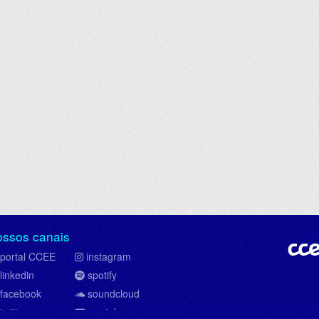
ossos canais
portal CCEE
instagram
linkedin
spotify
facebook
soundcloud
twitter
youtube