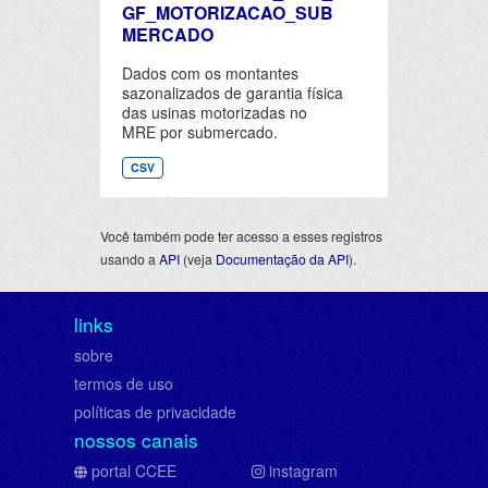
GF_MOTORIZACAO_SUB
MERCADO
Dados com os montantes
sazonalizados de garantia física
das usinas motorizadas no
MRE por submercado.
CSV
Você também pode ter acesso a esses registros
usando a
API
(veja
Documentação da API
).
links
sobre
termos de uso
políticas de privacidade
nossos canais
portal CCEE
instagram