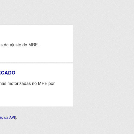
es de ajuste do MRE.
RCADO
sinas motorizadas no MRE por
o da API
).