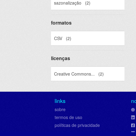
sazonalização
(2)
formatos
CSV
(2)
licenças
Creative Commons...
(2)
links
n
sobre
termos de uso
políticas de privacidade