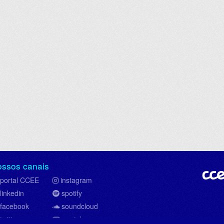
ossos canais
portal CCEE
instagram
linkedin
spotify
facebook
soundcloud
twitter
youtube