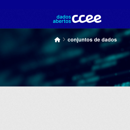
Skip to main content
conjuntos de dados