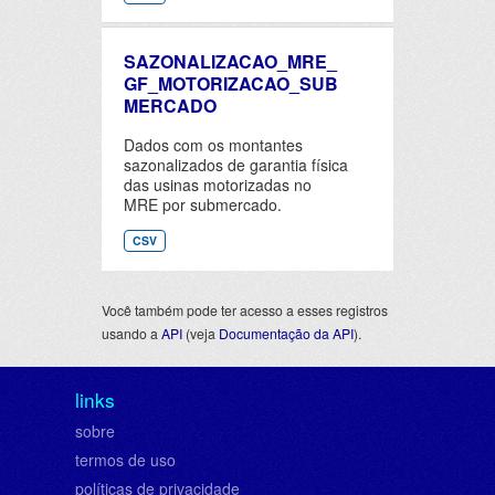
SAZONALIZACAO_MRE_
GF_MOTORIZACAO_SUB
MERCADO
Dados com os montantes
sazonalizados de garantia física
das usinas motorizadas no
MRE por submercado.
CSV
Você também pode ter acesso a esses registros
usando a
API
(veja
Documentação da API
).
links
sobre
termos de uso
políticas de privacidade