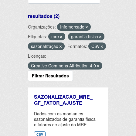
resultados (2)
Organizações:
Infomercado
Etiquetas:
mre
garantia física
sazonalização
Formatos:
CSV
Licenças:
Creative Commons Attribution 4.0
Filtrar Resultados
SAZONALIZACAO_MRE_
GF_FATOR_AJUSTE
Dados com os montantes
sazonalizados de garantia física
e fatores de ajuste do MRE.
CSV