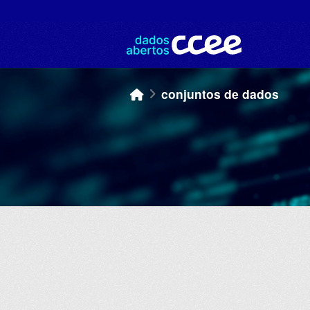
Skip to main content
conjuntos de dados