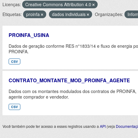
Licenças:
Creative Commons Attribution 4.0
Etiquetas:
proinfa
dados individuais
Organizações:
Info
PROINFA_USINA
Dados de geração conforme RES n°1833/14 e fluxo de energia por
PROINFA.
CSV
CONTRATO_MONTANTE_MOD_PROINFA_AGENTE
Dados com os montantes modulados dos contratos de PROINFA, n
agente comprador e vendedor.
CSV
Você também pode ter acesso a esses registros usando a
API
(veja
Documentaçã