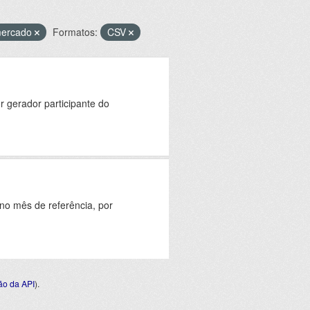
mercado
Formatos:
CSV
 gerador participante do
o mês de referência, por
o da API
).