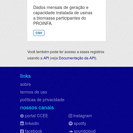
Dados mensais de geração e
capacidade instalada de usinas
a biomassa participantes do
PROINFA.
CSV
Você também pode ter acesso a esses registros
usando a
API
(veja
Documentação da API
).
links
sobre
termos de uso
políticas de privacidade
nossos canais
portal CCEE
instagram
linkedin
spotify
facebook
soundcloud