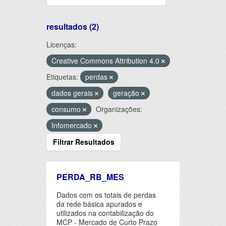
resultados (2)
Licenças:
Creative Commons Attribution 4.0
Etiquetas:
perdas
dados gerais
geração
consumo
Organizações:
Infomercado
Filtrar Resultados
PERDA_RB_MES
Dados com os totais de perdas
da rede básica apurados e
utilizados na contabilização do
MCP - Mercado de Curto Prazo