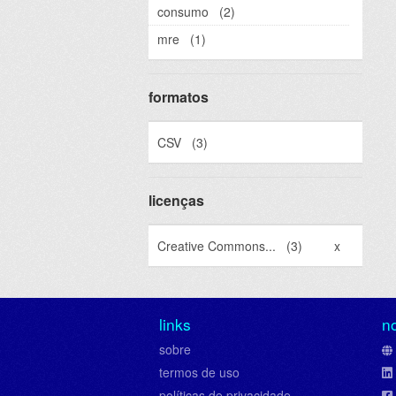
consumo
(2)
mre
(1)
formatos
CSV
(3)
licenças
Creative Commons...
(3)
x
links
n
sobre
termos de uso
políticas de privacidade