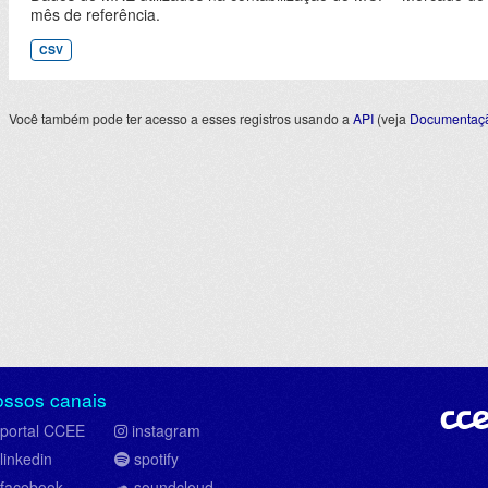
mês de referência.
CSV
Você também pode ter acesso a esses registros usando a
API
(veja
Documentaçã
ossos canais
portal CCEE
instagram
linkedin
spotify
facebook
soundcloud