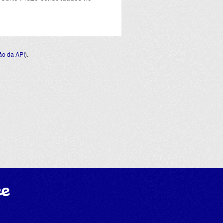
o da API
).