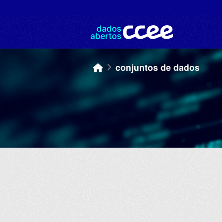
Skip to main content
conjuntos de dados