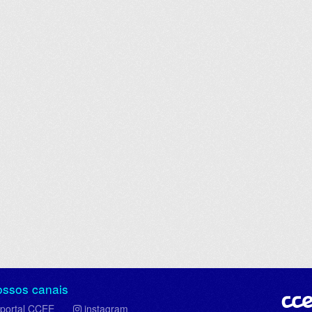
ossos canais
portal CCEE
instagram