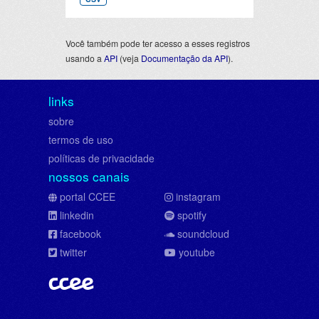
Você também pode ter acesso a esses registros
usando a
API
(veja
Documentação da API
).
links
sobre
termos de uso
políticas de privacidade
nossos canais
portal CCEE
instagram
linkedin
spotify
facebook
soundcloud
twitter
youtube