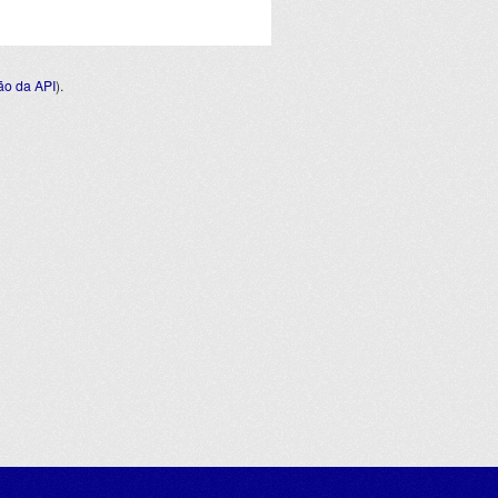
o da API
).