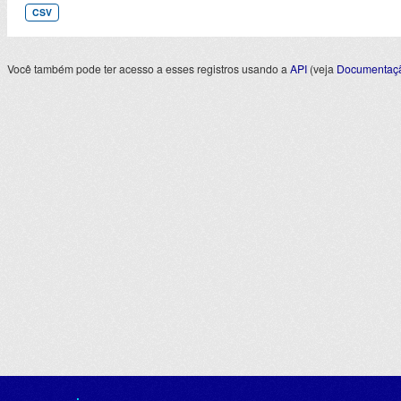
CSV
Você também pode ter acesso a esses registros usando a
API
(veja
Documentaçã