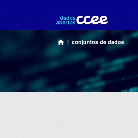
Skip to main content
conjuntos de dados