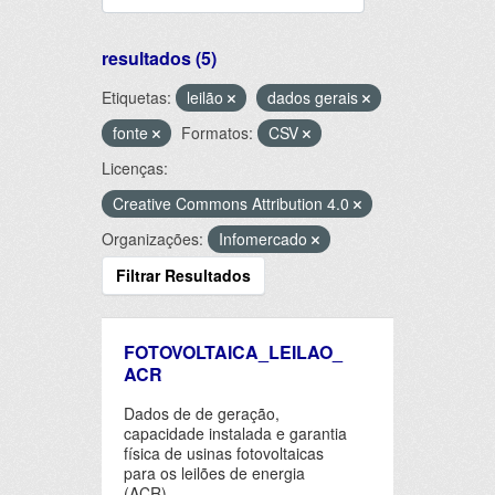
resultados (5)
Etiquetas:
leilão
dados gerais
fonte
Formatos:
CSV
Licenças:
Creative Commons Attribution 4.0
Organizações:
Infomercado
Filtrar Resultados
FOTOVOLTAICA_LEILAO_
ACR
Dados de de geração,
capacidade instalada e garantia
física de usinas fotovoltaicas
para os leilões de energia
(ACR).