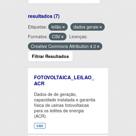
resultados (7)
Etiquetas:
leilão
dados gerais
Formatos:
CSV
Licenças:
Creative Commons Attribution 4.0
Filtrar Resultados
FOTOVOLTAICA_LEILAO_
ACR
Dados de de geração,
capacidade instalada e garantia
física de usinas fotovoltaicas
para os leilões de energia
(ACR).
CSV