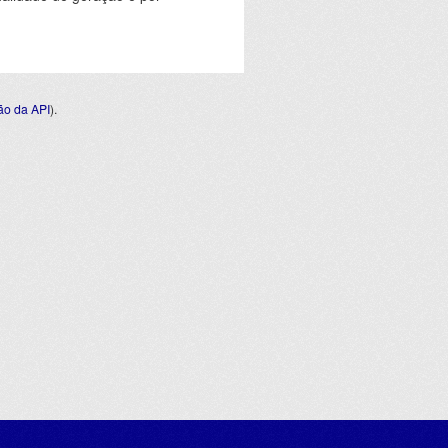
o da API
).