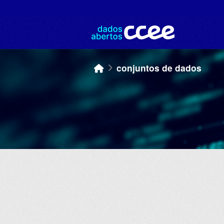
Skip to main content
conjuntos de dados