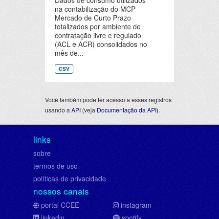
Dados de consumo utilizados
na contabilização do MCP -
Mercado de Curto Prazo
totalizados por ambiente de
contratação livre e regulado
(ACL e ACR) consolidados no
mês de...
CSV
Você também pode ter acesso a esses registros
usando a
API
(veja
Documentação da API
).
links
sobre
termos de uso
políticas de privacidade
nossos canais
portal CCEE
instagram
linkedin
spotify