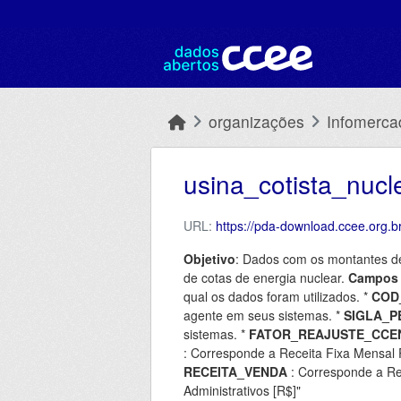
Skip to main content
organizações
Infomerca
usina_cotista_nuc
URL:
https://pda-download.ccee.org
Objetivo
: Dados com os montantes de r
de cotas de energia nuclear.
Campos 
qual os dados foram utilizados. *
COD
agente em seus sistemas. *
SIGLA_P
sistemas. *
FATOR_REAJUSTE_CCE
: Corresponde a Receita Fixa Mensal P
RECEITA_VENDA
: Corresponde a Re
Administrativos [R$]"