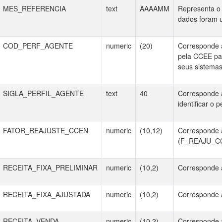
MES_REFERENCIA
text
AAAAMM
Representa o 
dados foram ut
COD_PERF_AGENTE
numeric
(20)
Corresponde a
pela CCEE para
seus sistemas
SIGLA_PERFIL_AGENTE
text
40
Corresponde 
identificar o 
FATOR_REAJUSTE_CCEN
numeric
(10,12)
Corresponde 
(F_REAJU_C
RECEITA_FIXA_PRELIMINAR
numeric
(10,2)
Corresponde a
RECEITA_FIXA_AJUSTADA
numeric
(10,2)
Corresponde a
RECEITA_VENDA
numeric
(10,2)
Corresponde a