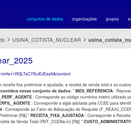
conjuntos de dados
organizações
grupos
s
do
USINA_COTISTA_NUCLEAR
usina_cotista_n
lear_2025
.br/mHs11RQLTsC7RuXUEesfIA/content
eceita fixa preliminar e ajustada, a receita de venda total e os custo
contidos nesse conjunto de dados
: *
MES_REFERENCIA
: Represe
_PERF_AGENTE
: Corresponde ao código numérico inteiro utilizado pe
ERFIL_AGENTE
: Corresponde a sigla adotada pela CCEE para identifi
N
: Corresponde ao Fator de Adequação do Reajuste (F_REAJU_CCE
reliminar [R$] *
RECEITA_FIXA_AJUSTADA
: Corresponde a Receita 
ceita de Venda Total (RVT_CCENa,m) [R$] *
CUSTO_ADMINISTRATI