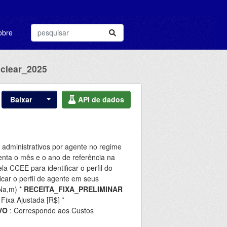
obre
uclear_2025
Baixar
API de dados
s administrativos por agente no regime
nta o mês e o ano de referência na
la CCEE para identificar o perfil do
car o perfil de agente em seus
Na,m) *
RECEITA_FIXA_PRELIMINAR
Fixa Ajustada [R$] *
VO
: Corresponde aos Custos