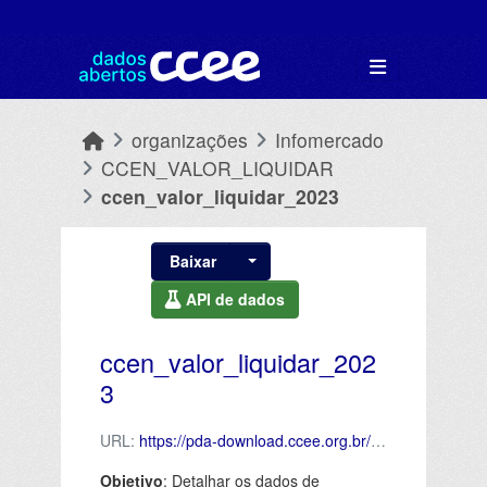
Skip to main content
organizações
Infomercado
CCEN_VALOR_LIQUIDAR
ccen_valor_liquidar_2023
Baixar
API de dados
ccen_valor_liquidar_202
3
URL:
https://pda-download.ccee.org.br/ibqNtG4cTtC0c2A355swfQ/content
Objetivo
: Detalhar os dados de