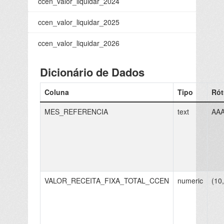
ccen_valor_liquidar_2024
ccen_valor_liquidar_2025
ccen_valor_liquidar_2026
Dicionário de Dados
Coluna
Tipo
Rót
MES_REFERENCIA
text
AA
VALOR_RECEITA_FIXA_TOTAL_CCEN
numeric
(10