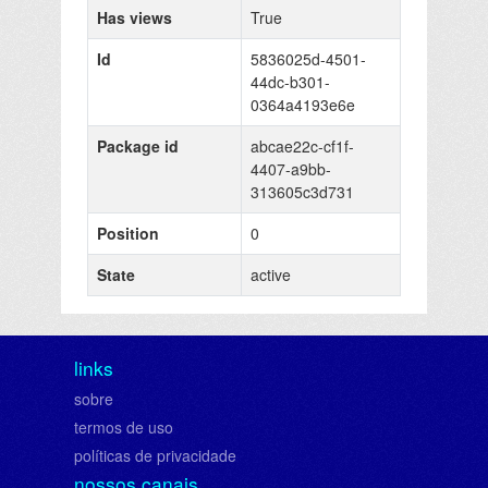
Has views
True
Id
5836025d-4501-
44dc-b301-
0364a4193e6e
Package id
abcae22c-cf1f-
4407-a9bb-
313605c3d731
Position
0
State
active
links
sobre
termos de uso
políticas de privacidade
nossos canais