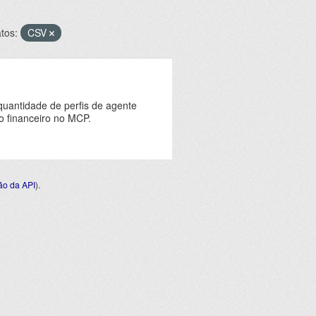
tos:
CSV
quantidade de perfis de agente
o financeiro no MCP.
o da API
).