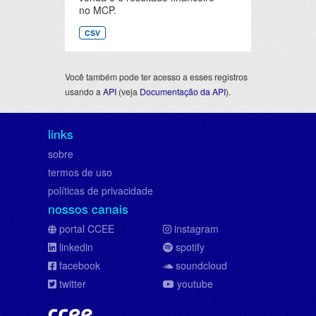
no MCP.
CSV
Você também pode ter acesso a esses registros
usando a
API
(veja
Documentação da API
).
links
sobre
termos de uso
políticas de privacidade
nossos canais
portal CCEE
instagram
linkedin
spotify
facebook
soundcloud
twitter
youtube