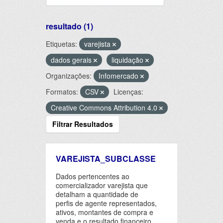
resultado (1)
Etiquetas:
varejista
dados gerais
liquidação
Organizações:
Infomercado
Formatos:
CSV
Licenças:
Creative Commons Attribution 4.0
Filtrar Resultados
VAREJISTA_SUBCLASSE
Dados pertencentes ao
comercializador varejista que
detalham a quantidade de
perfis de agente representados,
ativos, montantes de compra e
venda e o resultado financeiro