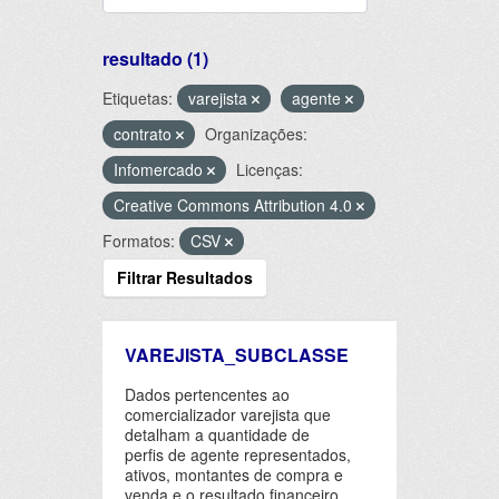
resultado (1)
Etiquetas:
varejista
agente
contrato
Organizações:
Infomercado
Licenças:
Creative Commons Attribution 4.0
Formatos:
CSV
Filtrar Resultados
VAREJISTA_SUBCLASSE
Dados pertencentes ao
comercializador varejista que
detalham a quantidade de
perfis de agente representados,
ativos, montantes de compra e
venda e o resultado financeiro