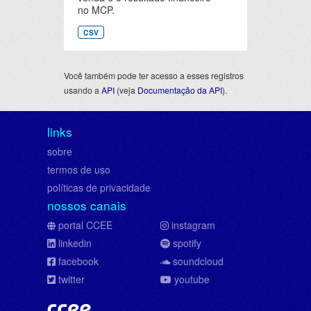
no MCP.
CSV
Você também pode ter acesso a esses registros
usando a
API
(veja
Documentação da API
).
links
sobre
termos de uso
políticas de privacidade
nossos canais
portal CCEE
instagram
linkedin
spotify
facebook
soundcloud
twitter
youtube