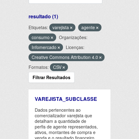
resultado (1)
Etiquetas:
varejista
agente
consumo
Organizações:
Infomercado
Licenças:
Creative Commons Attribution 4.0
Formatos:
CSV
Filtrar Resultados
VAREJISTA_SUBCLASSE
Dados pertencentes ao
comercializador varejista que
detalham a quantidade de
perfis de agente representados,
ativos, montantes de compra e
venda e o resultado financeiro