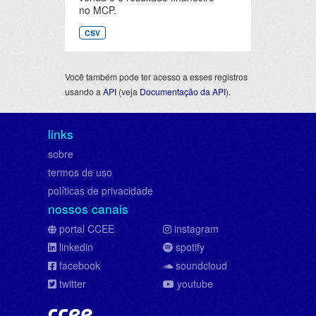
no MCP.
CSV
Você também pode ter acesso a esses registros
usando a
API
(veja
Documentação da API
).
links
sobre
termos de uso
políticas de privacidade
nossos canais
portal CCEE
instagram
linkedin
spotify
facebook
soundcloud
twitter
youtube