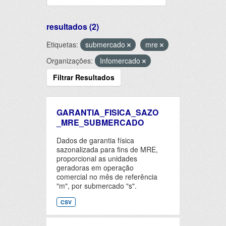
resultados (2)
Etiquetas:
submercado
mre
Organizações:
Infomercado
Filtrar Resultados
GARANTIA_FISICA_SAZO
_MRE_SUBMERCADO
Dados de garantia física
sazonalizada para fins de MRE,
proporcional as unidades
geradoras em operação
comercial no mês de referência
"m", por submercado "s".
CSV