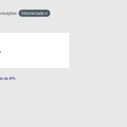
nizações:
Infomercado
a.
o da API
).