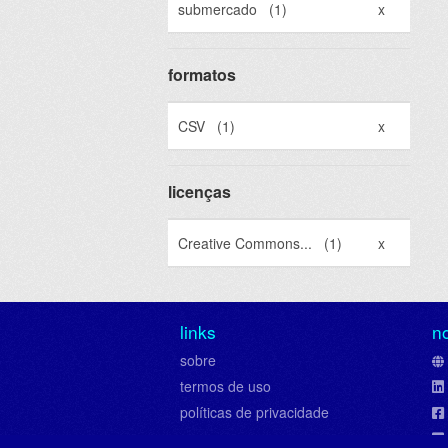
submercado
(1)
x
formatos
CSV
(1)
x
licenças
Creative Commons...
(1)
x
links
n
sobre
termos de uso
políticas de privacidade