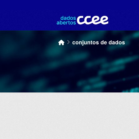
Skip to main content
conjuntos de dados