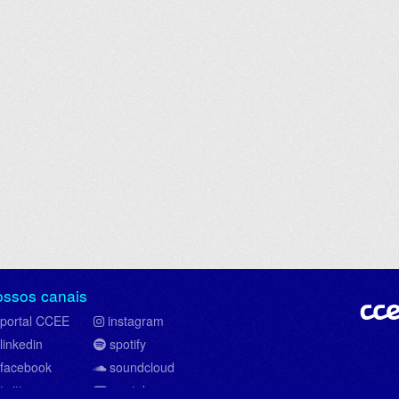
ossos canais
portal CCEE
instagram
linkedin
spotify
facebook
soundcloud
twitter
youtube