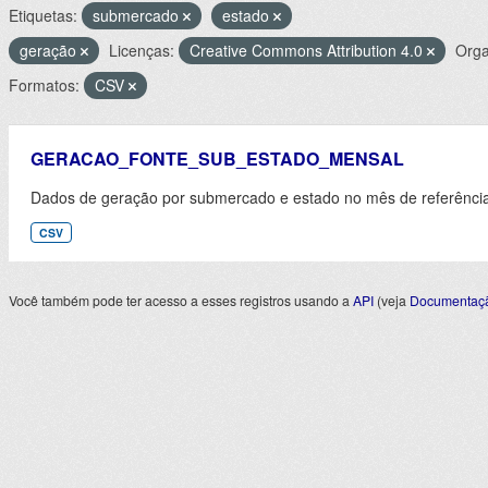
Etiquetas:
submercado
estado
geração
Licenças:
Creative Commons Attribution 4.0
Orga
Formatos:
CSV
GERACAO_FONTE_SUB_ESTADO_MENSAL
Dados de geração por submercado e estado no mês de referênci
CSV
Você também pode ter acesso a esses registros usando a
API
(veja
Documentaçã