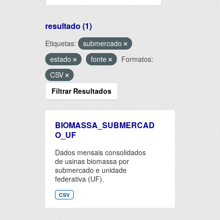
resultado (1)
Etiquetas:
submercado
estado
fonte
Formatos:
CSV
Filtrar Resultados
BIOMASSA_SUBMERCAD
O_UF
Dados mensais consolidados
de usinas biomassa por
submercado e unidade
federativa (UF).
CSV